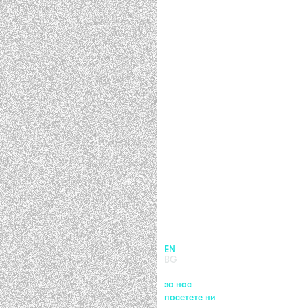
EN
BG
за нас
посетете ни