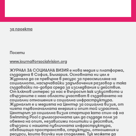
за проекта
Посети
www.journalforsocialvision.org
ЖУРНАЛ ЗА СОЦИАЛНА ВИЗИЯ е нова медия и платформа,
създадена в София, България. Основната ни цел е
Журнала да се превърне в ресурс за преосмисляне на
социалното, насърчавайки задълбочения разговор и така
създавайки по-добра среда за изследвания и действие.
От ключов интерес за нас е въпросът как изкуството и
свързаните с него области участват в създаването на
социални отношения и социална инфраструктура.
Журналът е и медията на Център за социална визия, от
чиято първоначалната енергия и опит той израстна.
Центърът за социална визия стартира като спин-оф на
Swimming Pool с дългосрочната цел да създаде поле за
обмяна на опит, независими политики и действия,
свързани с нашата публичната инфраструктура,
обхващаща пространства, структури, отношения и
ресурси, които всички ние споделяме. Тук можете да