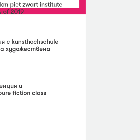
т piet zwart institute
s of 2019
я с kunsthochschule
на художествена
енция и
e fiction class