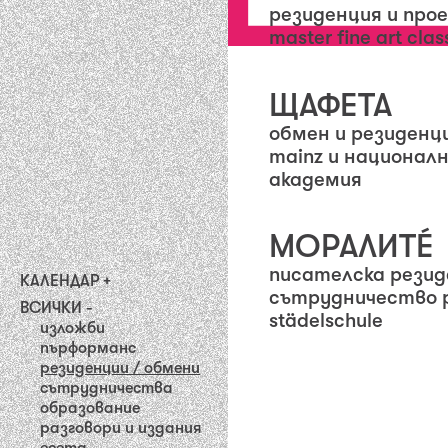
резиденция и проек
master fine art clas
ЩАФЕТА
обмен и резиденци
mainz и национал
академия
МОРАЛИТÉ
писателска резид
КАЛЕНДАР
сътрудничество pur
предстоящи
ВСИЧКИ
2026
städelschule
изложби
2025
пърформанс
2024
резиденции / обмени
2023
сътрудничества
2022
образование
2021
разговори и издания
2020
есета