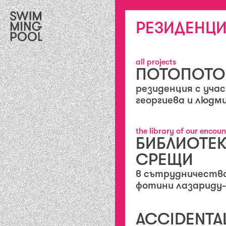
РЕЗИДЕНЦИ
all projects
ПОТОПОТО
резиденция с учас
георгиева и людм
the library of our encoun
БИБЛИОТЕК
СРЕЩИ
в сътрудничество
фотини лазариду-
ACCIDENTA