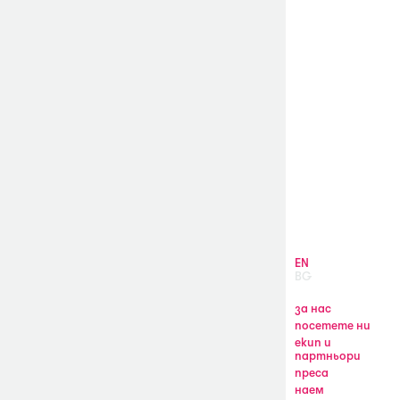
EN
BG
за нас
посетете ни
екип и
партньори
преса
наем