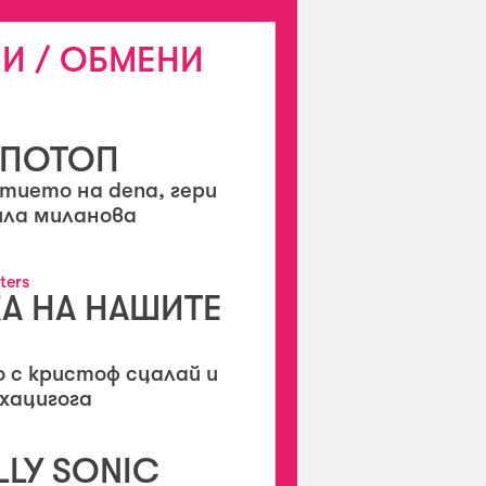
И / ОБМЕНИ
ПОТОП
тието на dena, гери
ила миланова
ters
А НА НАШИТЕ
 с кристоф сцалай и
хацигога
LLY SONIC