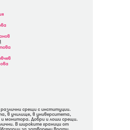
ия
ова
анов
в
това
евчев
рова
а различни срещи с институции.
та, в училище, в университета,
 и монитора. Добри и лоши срещи.
злични. В широките граници от
. Истории за затворени врати,