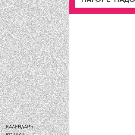
КАЛЕНДАР
предстоящи
ВСИЧКИ