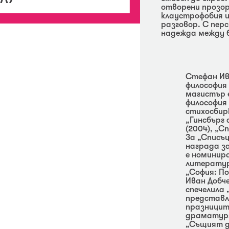
отворени прозор
клаустрофобия и
разговор. С перс
надежда между б
Стефан Ива
философия 
магистър е
философия
стихосбирк
„Гинсбърг 
(2004), „С
За „Списъ
награда за
е номинир
литератур
„София: По
Иван Добче
спечелила 
представл
празниците
драматурги
„Същият де