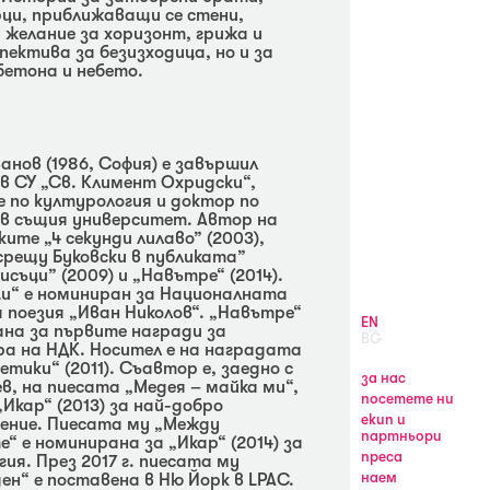
ци, приближаващи се стени,
 желание за хоризонт, грижа и
пектива за безизходица, но и за
етона и небето.
нов (1986, София) е завършил
в СУ „Св. Климент Охридски“,
 по културология и доктор по
 в същия университет. Автор на
ите „4 секунди лилаво” (2003),
срещу Буковски в публиката”
писъци” (2009) и „Навътре“ (2014).
ци“ е номиниран за Националната
 поезия „Иван Николов“. „Навътре“
EN
ана за първите награди за
BG
а на НДК. Носител е на наградата
етики“ (2011). Съавтор е, заедно с
за нас
в, на пиесата „Медея – майка ми“,
посетете ни
„Икар“ (2013) за най-добро
екип и
ение. Пиесата му „Между
партньори
“ е номинирана за „Икар“ (2014) за
преса
я. През 2017 г. пиесата му
н“ е поставена в Ню Йорк в LPAC.
наем